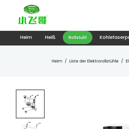
Heim
Heiß
Kohlefaserp
Rollstuhl
Heim
/
Liste der Elektrorollstühle
/
E