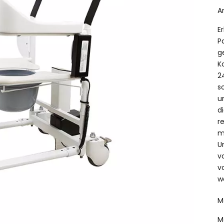
A
E
P
g
K
2
s
u
d
r
m
U
v
v
w
M
M