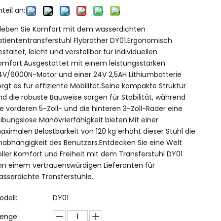
nteil an:
rleben Sie Komfort mit dem wasserdichten
atiententransferstuhl Flybrother DY01.Ergonomisch
estaltet, leicht und verstellbar für individuellen
omfort.Ausgestattet mit einem leistungsstarken
4V/6000N-Motor und einer 24V 2,5AH Lithiumbatterie
orgt es für effiziente Mobilität.Seine kompakte Struktur
nd die robuste Bauweise sorgen für Stabilität, während
ie vorderen 5-Zoll- und die hinteren 3-Zoll-Räder eine
eibungslose Manövrierfähigkeit bieten.Mit einer
aximalen Belastbarkeit von 120 kg erhöht dieser Stuhl die
nabhängigkeit des Benutzers.Entdecken Sie eine Welt
oller Komfort und Freiheit mit dem Transferstuhl DY01
on einem vertrauenswürdigen Lieferanten für
asserdichte Transferstühle.
odell:
DY01
enge: