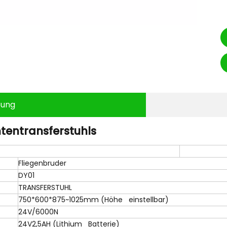
bung
tentransferstuhls
Fliegenbruder
DY01
TRANSFERSTUHL
750*600*875~1025mm (Höhe einstellbar)
24V/6000N
24V2,5AH (Lithium Batterie)