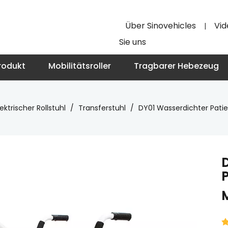
Über Sinovehicles
Vid
|
Sie uns
rodukt
Mobilitätsroller
Tragbarer Hebezeug
lektrischer Rollstuhl
/
Transferstuhl
/
DY01 Wasserdichter Patie
P