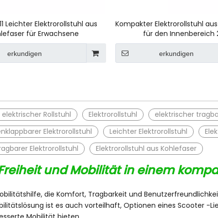
 Leichter Elektrorollstuhl aus
Kompakter Elektrorollstuhl au
lefaser für Erwachsene
für den Innenbereich 
erkundigen
erkundigen
»
elektrischer Rollstuhl
Elektrorollstuhl
elektrischer tragba
lappbarer Elektrorollstuhl
Leichter Elektrorollstuhl
Elek
ragbarer Elektrorollstuhl
Elektrorollstuhl aus Kohlefaser
: Freiheit und Mobilität in einem komp
ge Mobilitätshilfe, die Komfort, Tragbarkeit und Benutzerfreundlich
ilitätslösung ist es auch vorteilhaft, Optionen eines Scooter -Li
esserte Mobilität bieten.