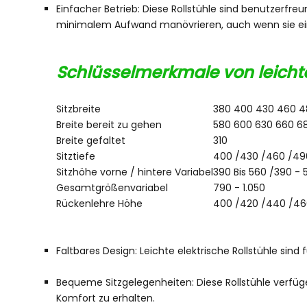
Einfacher Betrieb: Diese Rollstühle sind benutzerfre
minimalem Aufwand manövrieren, auch wenn sie ei
Schlüsselmerkmale von leicht
Sitzbreite
380 400 430 460 4
Breite bereit zu gehen
580 600 630 660 6
Breite gefaltet
310
Sitztiefe
400 /430 /460 /49
Sitzhöhe vorne / hintere Variabel
390 Bis 560 /390 - 
Gesamtgrößenvariabel
790 - 1.050
Rückenlehre Höhe
400 /420 /440 /46
Faltbares Design: Leichte elektrische Rollstühle sind
Bequeme Sitzgelegenheiten: Diese Rollstühle verf
Komfort zu erhalten.