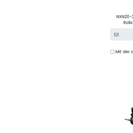
NXN20-2
Roll
Mit der 