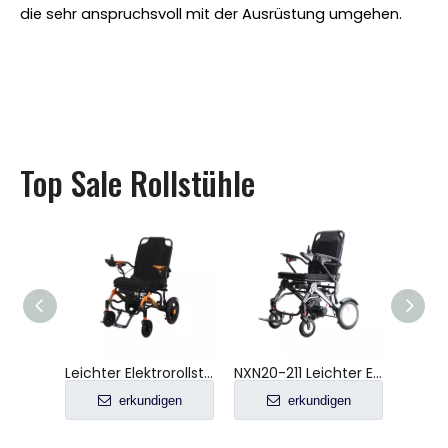
die sehr anspruchsvoll mit der Ausrüstung umgehen.
Top Sale Rollstühle
Leichter Elektrorollstuhl aus Kohlefaser für die Fluggesellschaft NXN20-225
NXN20-211 Leichter Elektrorollstuhl aus Kohlefaser für Erwachsene
NXN20-206 Leichter tragbarer Elektrorollstuhl aus Kohlefaser für ältere Menschen
igen
erkundigen
erkundigen