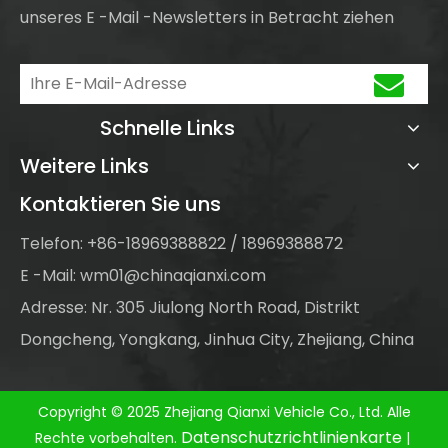
unseres E -Mail -Newsletters in Betracht ziehen
Schnelle Links
Weitere Links
Kontaktieren Sie uns
Telefon: +86-18969388822 / 18969388872
E -Mail:
wm01@chinaqianxi.com
Adresse: Nr. 305 Jiulong North Road, Distrikt
Dongcheng, Yongkang, Jinhua City, Zhejiang, China
Copyright © 2025 Zhejiang Qianxi Vehicle Co., Ltd. Alle
Datenschutzrichtlinienkarte
Rechte vorbehalten.
|