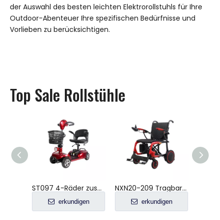
der Auswahl des besten leichten Elektrorollstuhls für Ihre
Outdoor-Abenteuer Ihre spezifischen Bedürfnisse und
Vorlieben zu berücksichtigen.
Top Sale Rollstühle
NXN18-219 Tragbarer faltbarer leichter elektrischer Rollstuhlfahrer
ST097 4-Räder zusammenklappbarer Elektromobilitätsroller
NXN20-209 Tragbarer Carbonfaser-Rollstuhl für ältere Menschen
en
erkundigen
erkundigen