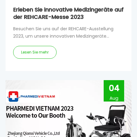
Erleben Sie innovative Medizingeräte auf
der REHCARE-Messe 2023
Besuchen Sie uns auf der REHCARE-Ausstellung
2023, um unsere innovativen Medizingeräte
kennenzulernen und zu entdecken, wie wir die
Branche revolutionieren.
Lesen Sie mehr
04
Aug