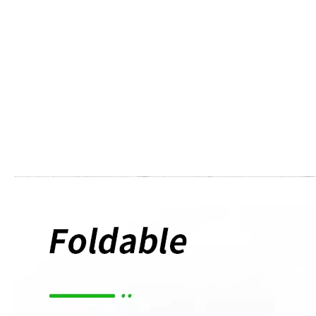
sich nach unten zu einem kompakten Paket zusammenklappen, ähnlich dem
Klappmechanismus, der in Kinderkinderwagen zu finden ist.Nach dem
Zusammenklappen besteht beim InstaSplit die Möglichkeit, Ober- und Unterteil
abzunehmen, indem man einfach die beiden Hebel an der Seite des Rahmens zieht und
den oberen Teil herauszieht.Dadurch wird das Hubgewicht deutlich reduziert und die
Lagerung des Rollstuhls deutlich erleichtert – ideal für den Transport in Autos,
Flugzeugen und anderen Transportmitteln