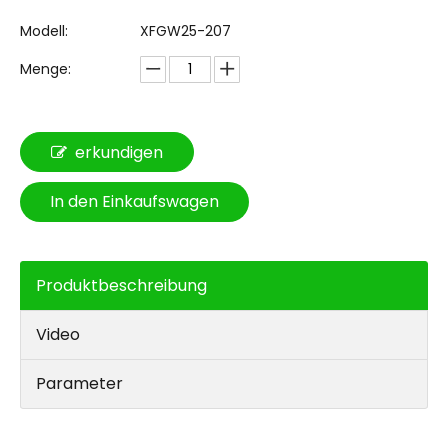
Modell:
XFGW25-207
Menge:
erkundigen
In den Einkaufswagen
Produktbeschreibung
Video
Parameter
XFGW25-207 Neuer trendiger, abnehmbarer, leichter Elektrorollstuhl. Der Rollstuhl lässt