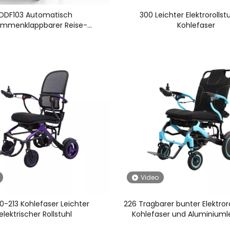
DDF103 Automatisch
300 Leichter Elektrorollst
ammenklappbarer Reise-
Kohlefaser
Mobilitätsroller
Video
0-213 Kohlefaser Leichter
226 Tragbarer bunter Elektroro
elektrischer Rollstuhl
Kohlefaser und Aluminiuml