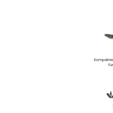
Kompakter 
fü