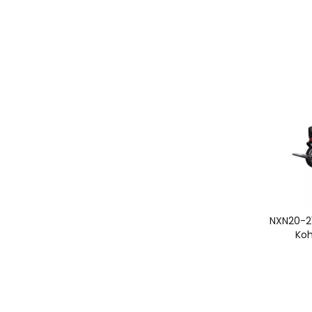
NXN20-211
Koh