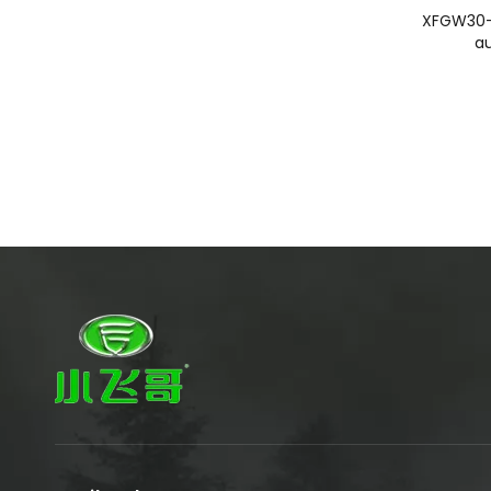
XFGW30-1
a