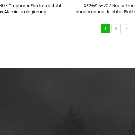
07 Tragbarer Elektrorollstuhl
XFGW25-207 Neuer trend
us Aluminiumlegierung
abnehmbarer, leichter Elektr
1
2
»