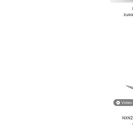
zus
Video
NXN2