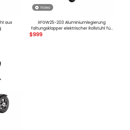
Video
uhl aus
XFGW25-203 Aluminiumlegierung
g
faltungsklapper elektrischer Rollstuhl für
$
999
ältere Menschen