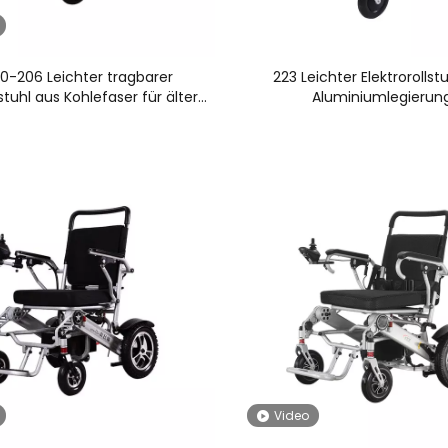
0-206 Leichter tragbarer
223 Leichter Elektrorollst
lstuhl aus Kohlefaser für ältere
Aluminiumlegierun
Menschen
Video