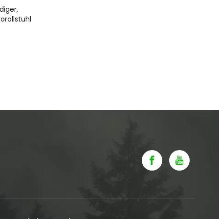
iger,
orollstuhl