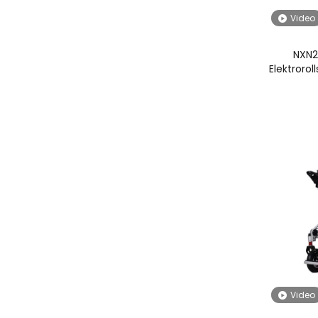
Video
NXN2
Elektrorol
Video