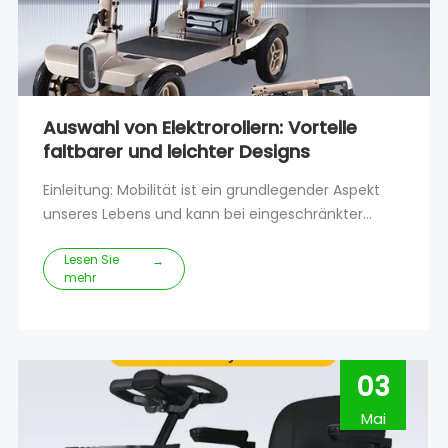
Auswahl von Elektrorollern: Vorteile
faltbarer und leichter Designs
Einleitung: Mobilität ist ein grundlegender Aspekt
unseres Lebens und kann bei eingeschränkter
Mobilität unsere Unabhängigkeit und
Lesen Sie
Lebensqualität erheblich
→
mehr
beeinträchtigen.Glücklicherweise haben
Fortschritte in der Technologie zu Mobilitätsrollern
geführt, die eine praktische Lösung für Personen
bieten, die dies möchten
03
Mai