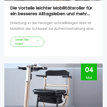
Die Vorteile leichter Mobilitätsroller für
ein besseres Alltagsleben und mehr
Mobilität
Einleitung: In der heutigen schnelllebigen Welt ist
Mobilität der Schlüssel zur Aufrechterhaltung eines
aktiven und unabhängigen Lebensstils.Für Personen
Lesen Sie
mit eingeschränkter Mobilität haben sich leichte
→
mehr
Mobilitätsroller als bahnbrechend erwiesen.Diese
innovativen Geräte bieten eine Vielzahl von
Vorteilen und Vorzügen, die erheblich helfen
können
04
Mai