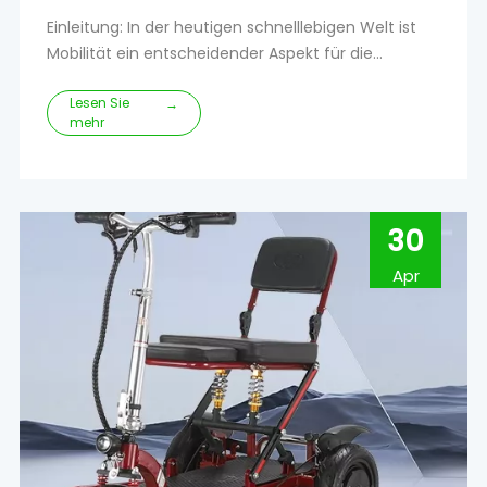
Einleitung: In der heutigen schnelllebigen Welt ist
Mobilität ein entscheidender Aspekt für die
Aufrechterhaltung eines aktiven und
Lesen Sie
unabhängigen Lebensstils.Für Personen mit
→
mehr
eingeschränkter Mobilität haben sich leichte,
zusammenklappbare Mobilitätsroller als
bahnbrechend erwiesen.Diese innovativen Geräte
bieten eine Reihe bedeutender Vorteile
30
Apr