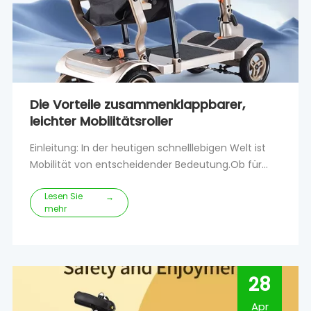
Die Vorteile zusammenklappbarer,
leichter Mobilitätsroller
Einleitung: In der heutigen schnelllebigen Welt ist
Mobilität von entscheidender Bedeutung.Ob für
Personen mit eingeschränkter Mobilität oder für
Lesen Sie
diejenigen, die einfach ihre Umgebung bequem
→
mehr
erkunden möchten, faltbare, leichte Mobilitätsroller
sind zu einem Game-Changer geworden.Diese
innovativen Geräte bieten eine Reihe von Vorteilen,
die z
28
Apr