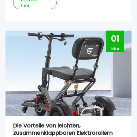
Alltag bewältigen, revolutioniert.Diese innovativen
→
mehr
Geräte bieten mehr Mobilität und Komfort und
ermöglichen es Benutzern, ihre Unabhängigkeit
zurückzugewinnen und die Welt um sich herum zu
erkunden.In diesem a
01
Mai
Die Vorteile von leichten,
zusammenklappbaren Elektrorollern