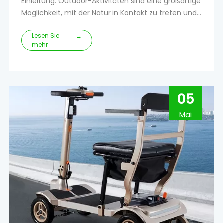
Einleitung: Outdoor-Aktivitäten sind eine großartige
Möglichkeit, mit der Natur in Kontakt zu treten und
die Schönheit der Welt um uns herum zu
Lesen Sie
genießen.Für Personen mit eingeschränkter
→
mehr
Mobilität kann es jedoch eine Herausforderung sein,
sich ins Freie zu begeben.Glücklicherweise bieten
Outdoor-Mobilitätsroller eine Lösung, die Freiheit
und Komfort bieten
05
Mai