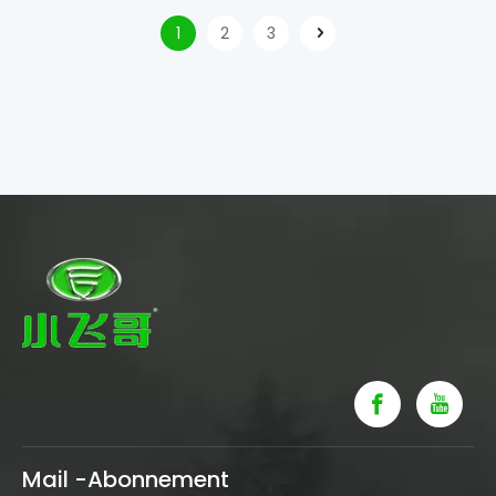
und Unabhängigkeit.Allerdings ist es wichtig, der
Sicherheit bei der Verwendung Priorität
1
2
3
einzuräumen
Mail -Abonnement