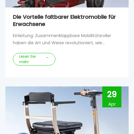
Die Vorteile faltbarer Elektromobile für
Erwachsene
Einleitung: Zusammenklappbare Mobilitätsroller
haben die Art und Weise revolutioniert, wie
Erwachsene mit Mobilitätsproblemen ihren Alltag
Lesen Sie
meistern.Diese innovativen Roller wurden speziell
→
mehr
für Erwachsene entwickelt und bieten eine Reihe
von Vorteilen und Funktionen, die Unabhängigkeit
und Mobilität verbessern.In diesem Artikel werden
wir das untersuchen
29
Apr