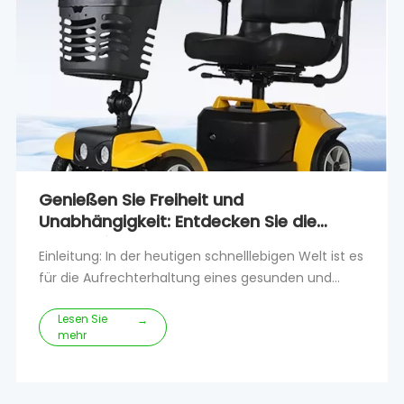
Genießen Sie Freiheit und
Unabhängigkeit: Entdecken Sie die
Natur mit Elektrorollern
Einleitung: In der heutigen schnelllebigen Welt ist es
für die Aufrechterhaltung eines gesunden und
erfüllten Lebensstils von entscheidender
Lesen Sie
Bedeutung, aktiv zu bleiben und die Natur zu
→
mehr
genießen.Für Personen mit eingeschränkter
Mobilität kann die Erkundung der freien Natur
jedoch eine Herausforderung sein.Zum Glück sind